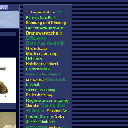
AGB
24-Stunden-Notdienst
Barrierefreie Bäder
Beratung und Planung
Blockheizkraftwerk
Brennwerttechnik
Effiziente
Brennwerttechnik
Grundsatz
Modernisierung
Heizung
Holzhackschnitzel
Holzheizungen
Hydraulischer Abgleich
Klimatechnik
Klimaanlagen
Kontroll.
Wohnraumlüftung
Pelletsheizung
Regenwassernutzung
Sanitär
Sauna und
Wellness
Service
So
finden Sie uns
Solar
Stückholzheizung
Umweltschutz
Wir
Wartung