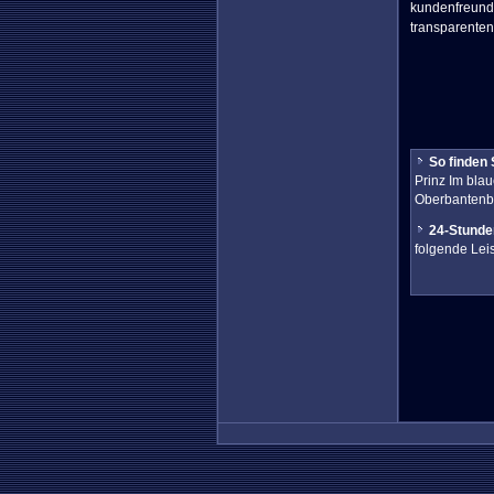
kundenfreundl
transparenten
So finden 
Prinz Im bla
Oberbantenber
24-Stunde
folgende Lei