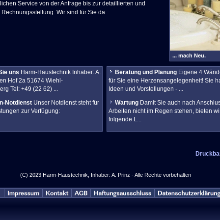
ichen Service von der Anfrage bis zur detaillierten und
 Rechnungsstellung. Wir sind für Sie da.
... mach Neu.
Sie uns
Harm-Haustechnik Inhaber: A.
Beratung und Planung
Eigene 4 Wände
uen Hof 2a 51674 Wiehl-
für Sie eine Herzensangelegenheit! Sie h
g Tel: +49 (22 62) ...
Ideen und Vorstellungen - ...
n-Notdienst
Unser Notdienst steht für
Wartung
Damit Sie auch nach Anschlus
stungen zur Verfügung:
Arbeiten nicht im Regen stehen, bieten wi
folgende L...
Druckba
(C) 2023 Harm-Haustechnik, Inhaber: A. Prinz - Alle Rechte vorbehalten