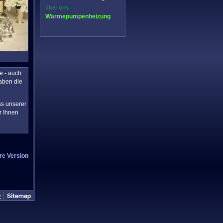
über uns
Wärmepumpenheizung
 - auch
aben die
s unserer
r Ihnen
re Version